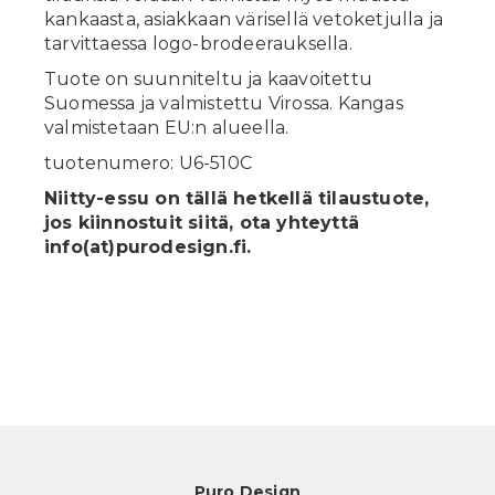
kankaasta, asiakkaan värisellä vetoketjulla ja
tarvittaessa logo-brodeerauksella.
Tuote on suunniteltu ja kaavoitettu
Suomessa ja valmistettu Virossa. Kangas
valmistetaan EU:n alueella.
tuotenumero: U6-510C
Niitty-essu on tällä hetkellä tilaustuote,
jos kiinnostuit siitä, ota yhteyttä
info(at)purodesign.fi.
Puro Design