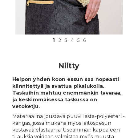
Shopping
Suomeksi
1
2
3
4
5
6
Niitty
Helpon yhden koon essun saa nopeasti
kiinnitettyä ja avattua pikalukolla.
Taskuihin mahtuu enemmänkin tavaraa,
ja keskimmäisessä taskussa on
vetoketju.
Materiaalina joustava puuvillasta-polyesteri -
kangas, jossa mukana myös laitospesun
kestävää elastaania. Useamman kappaleen
tilauksia voidaan valmistaa myös muusta