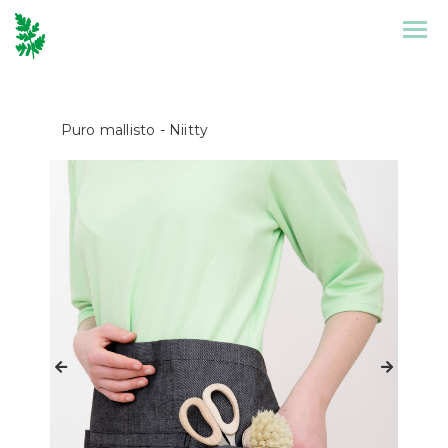
Front Page
Collection
Puro mallisto
- Niitty
Puronen
References
Design
Stories
Contact