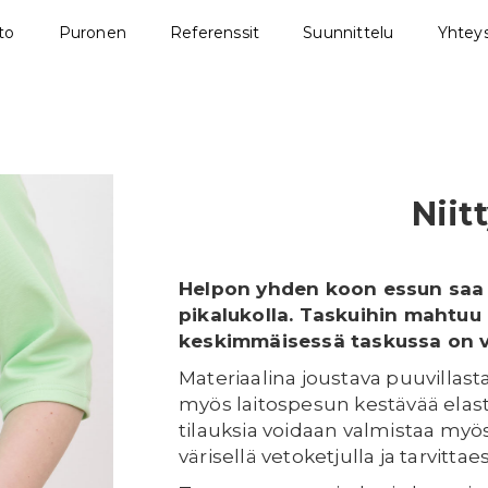
sto
Puronen
Referenssit
Suunnittelu
Yhteys
Niit
Helpon yhden koon essun saa n
pikalukolla. Taskuihin mahtuu
keskimmäisessä taskussa on v
Materiaalina joustava puuvillas
myös laitospesun kestävää ela
tilauksia voidaan valmistaa my
värisellä vetoketjulla ja tarvitt