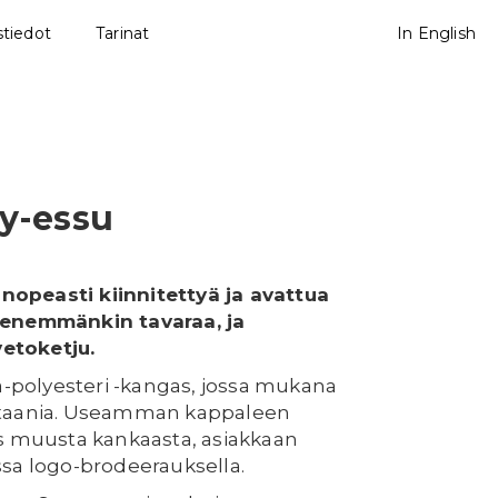
tiedot
Tarinat
In English
ty-essu
opeasti kiinnitettyä ja avattua
 enemmänkin tavaraa, ja
etoketju.
ta-polyesteri -kangas, jossa mukana
staania. Useamman kappaleen
ös muusta kankaasta, asiakkaan
aessa logo-brodeerauksella.