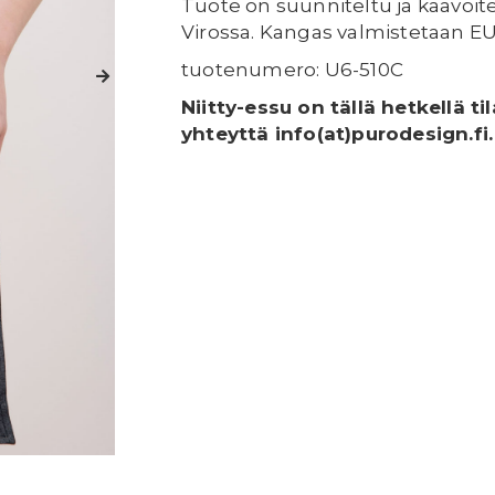
Tuote on suunniteltu ja kaavoit
Virossa. Kangas valmistetaan EU:
tuotenumero: U6-510C
Niitty-essu on tällä hetkellä til
yhteyttä info(at)purodesign.fi.