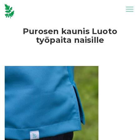
Etusivu
Mallisto
Purosen kaunis Luoto
työpaita naisille
Puronen
Referenssit
Suunnittelu
Yhteystiedot
Tarinat