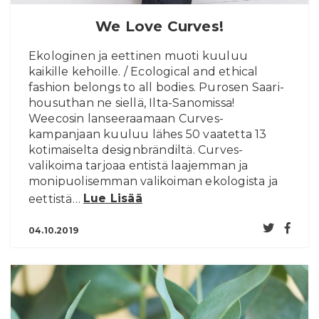
We Love Curves!
Ekologinen ja eettinen muoti kuuluu
kaikille kehoille. / Ecological and ethical
fashion belongs to all bodies. Purosen Saari-
housuthan ne siellä, Ilta-Sanomissa!
Weecosin lanseeraamaan Curves-
kampanjaan kuuluu lähes 50 vaatetta 13
kotimaiselta designbrändiltä. Curves-
valikoima tarjoaa entistä laajemman ja
monipuolisemman valikoiman ekologista ja
eettistä…
Lue Lisää
04.10.2019