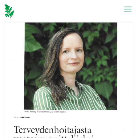
Etusivu
Mallisto
Puronen
Referenssit
Suunnittelu
Yhteystiedot
Tarinat