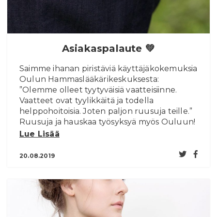
Asiakaspalaute 💚
Saimme ihanan piristäviä käyttäjäkokemuksia
Oulun Hammaslääkärikeskuksesta:
”Olemme olleet tyytyväisiä vaatteisiinne.
Vaatteet ovat tyylikkäitä ja todella
helppohoitoisia. Joten paljon ruusuja teille.”
Ruusuja ja hauskaa työsyksyä myös Ouluun!
Lue Lisää
20.08.2019