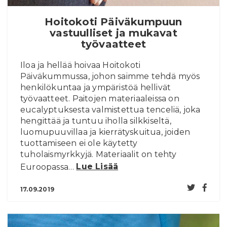
Hoitokoti Päiväkumpuun
vastuulliset ja mukavat
työvaatteet
Iloa ja hellää hoivaa Hoitokoti
Päiväkummussa, johon saimme tehdä myös
henkilökuntaa ja ympäristöä hellivät
työvaatteet. Paitojen materiaaleissa on
eucalyptuksesta valmistettua tenceliä, joka
hengittää ja tuntuu iholla silkkiseltä,
luomupuuvillaa ja kierrätyskuitua, joiden
tuottamiseen ei ole käytetty
tuholaismyrkkyjä. Materiaalit on tehty
Euroopassa…
Lue Lisää
17.09.2019