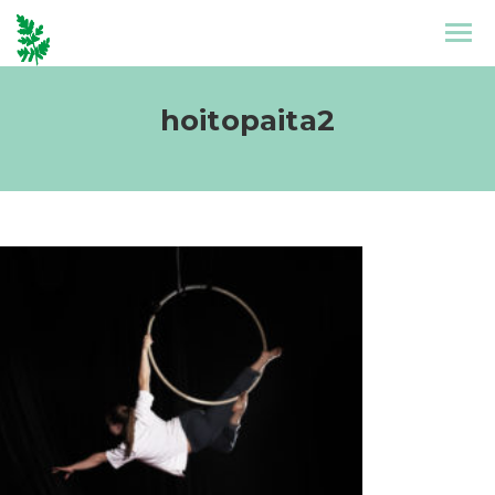
Etusivu
Mallisto
hoitopaita2
Puronen
Referenssit
Suunnittelu
Yhteystiedot
Tarinat