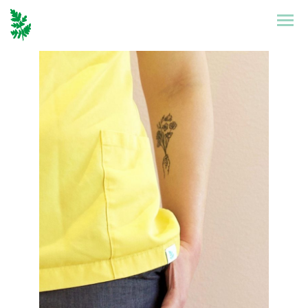
Etusivu
Mallisto
Puronen
Referenssit
Suunnittelu
Yhteystiedot
Tarinat