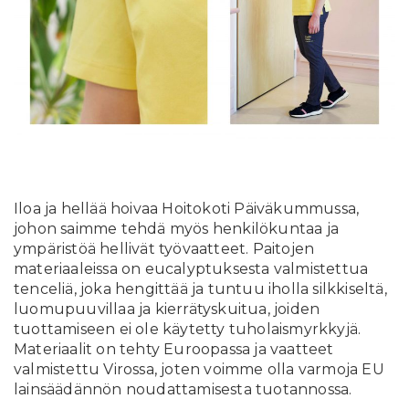
Iloa ja hellää hoivaa Hoitokoti Päiväkummussa,
johon saimme tehdä myös henkilökuntaa ja
ympäristöä hellivät työvaatteet. Paitojen
materiaaleissa on eucalyptuksesta valmistettua
tenceliä, joka hengittää ja tuntuu iholla silkkiseltä,
luomupuuvillaa ja kierrätyskuitua, joiden
tuottamiseen ei ole käytetty tuholaismyrkkyjä.
Materiaalit on tehty Euroopassa ja vaatteet
valmistettu Virossa, joten voimme olla varmoja EU
lainsäädännön noudattamisesta tuotannossa.