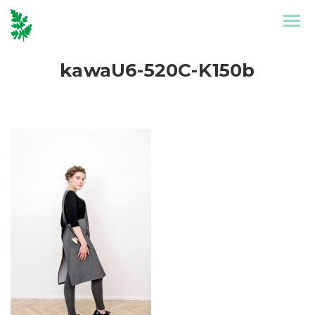
Etusivu
Mallisto
kawaU6-520C-K150b
Puronen
Referenssit
Suunnittelu
Yhteystiedot
Tarinat