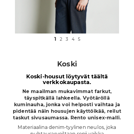
In English
1
2
3
4
5
Koski
Koski-housut löytyvät täältä
verkkokaupasta.
Ne maailman mukavimmat farkut,
täyspitkällä lahkeella. Vyötäröllä
kuminauha, jonka voi helposti vaihtaa ja
pidentää näin housujen käyttöikää, reilut
taskut sivusaumassa. Rento unisex-malli.
Materiaalina denim-tyylinen neulos, joka
puhtausarvoiltaan sopii vaikka