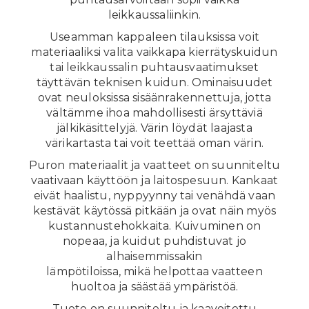
leikkaussaliinkin.
Useamman kappaleen tilauksissa voit
materiaaliksi valita vaikkapa kierrätyskuidun
tai leikkaussalin puhtausvaatimukset
täyttävän teknisen kuidun. Ominaisuudet
ovat neuloksissa sisäänrakennettuja, jotta
vältämme ihoa mahdollisesti ärsyttäviä
jälkikäsittelyjä. Värin löydät laajasta
värikartasta tai voit teettää oman värin.
Puron materiaalit ja vaatteet on suunniteltu
vaativaan käyttöön ja laitospesuun. Kankaat
eivät haalistu, nyppyynny tai venähdä vaan
kestävät käytössä pitkään ja ovat näin myös
kustannustehokkaita. Kuivuminen on
nopeaa, ja kuidut puhdistuvat jo
alhaisemmissakin
lämpötiloissa, mikä helpottaa vaatteen
huoltoa ja säästää ympäristöä.
Tuote on suunniteltu ja kaavoitettu