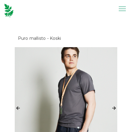
Etusivu
Mallisto
Puro mallisto
- Koski
Puronen
Referenssit
Suunnittelu
Yhteystiedot
Tarinat