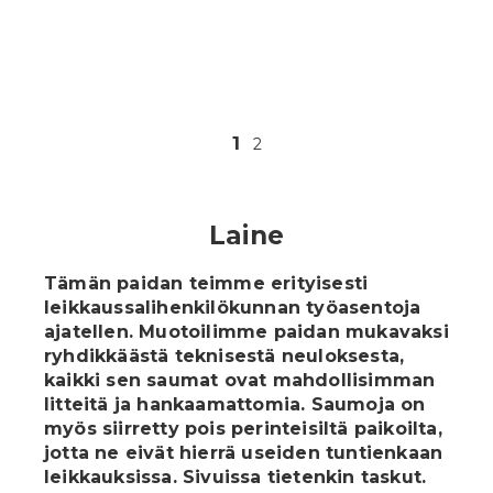
In English
1
2
Laine
Tämän paidan teimme erityisesti
leikkaussalihenkilökunnan työasentoja
ajatellen. Muotoilimme paidan mukavaksi
ryhdikkäästä teknisestä neuloksesta,
kaikki sen saumat ovat mahdollisimman
litteitä ja hankaamattomia. Saumoja on
myös siirretty pois perinteisiltä paikoilta,
jotta ne eivät hierrä useiden tuntienkaan
leikkauksissa. Sivuissa tietenkin taskut.