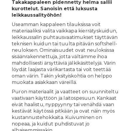
Takakappaleen pidennetty helma sallii
kurottelut. Sanoisin että luksusta
leikkaussalityöhön!
Useamman kappaleen tilauksissa voit
materiaaliksi valita vaikkapa kierrätyskuidun,
leikkaussalin puhtausvaatimukset täyttävän
teknisen kuidun tai tuulta pitävän softshell-
neuloksen. Ominaisuudet ovat neuloksissa
sisäänrakennettuja, jotta vältämme ihoa
mahdollisesti ärsyttäviä jälkikäsittelyjä. Värin
löydät laajasta värikartasta tai voit teettää
oman värin. Takin yksityiskohtia on helppo
muokata asiakkaan väreillä.
Puron materiaalit ja vaatteet on suunniteltu
vaativaan käyttöön ja laitospesuun. Kankaat
eivät haalistu, nyppyynny tai venähdä vaan
kestävät käytössä pitkään ja ovat näin myös
kustannustehokkaita. Kuivuminen on
nopeaa, ja kuidut puhdistuvat jo
alhaisemmissakin