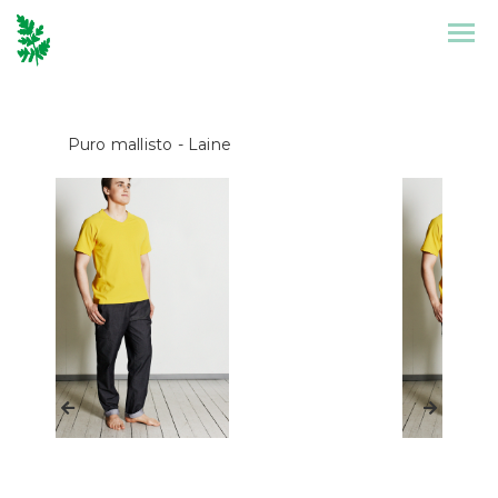
Etusivu
Mallisto
Puro mallisto
- Laine
Puronen
Referenssit
Suunnittelu
Yhteystiedot
Tarinat