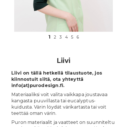
In English
1
2
3
4
5
6
Liivi
Liivi on tällä hetkellä tilaustuote, jos
kiinnostuit siitä, ota yhteyttä
info(at)purodesign.fi.
Materiaaliksi voit valita vaikkapa joustavaa
kangasta puuvillasta tai eucalyptus-
kuidusta. Värin löydät värikartasta tai voit
teettää oman värin.
Puron materiaalit ja vaatteet on suunniteltu