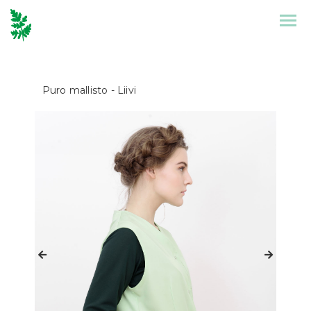
Etusivu
Mallisto
Puro mallisto
- Liivi
Puronen
Referenssit
Suunnittelu
Yhteystiedot
Tarinat