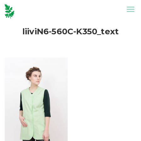
Etusivu
Mallisto
liiviN6-560C-K350_text
Puronen
Referenssit
Suunnittelu
Yhteystiedot
Tarinat