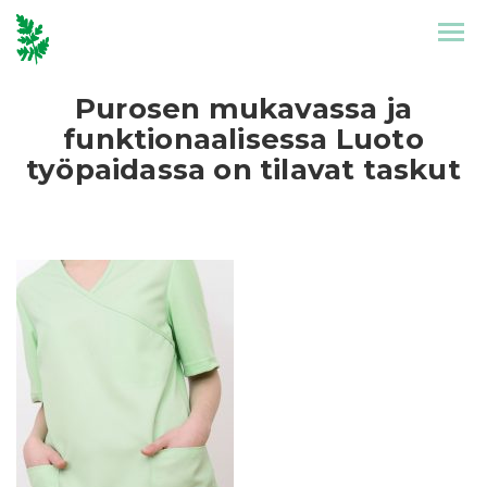
Etusivu
Mallisto
Purosen mukavassa ja
funktionaalisessa Luoto
työpaidassa on tilavat taskut
Puronen
Referenssit
Suunnittelu
Yhteystiedot
Tarinat