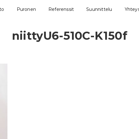
sto
Puronen
Referenssit
Suunnittelu
Yhteys
niittyU6-510C-K150f