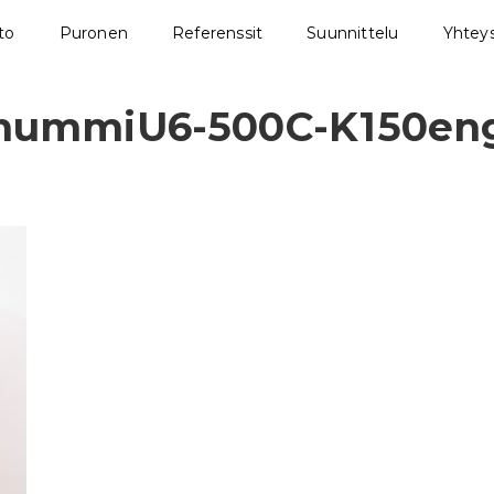
sto
Puronen
Referenssit
Suunnittelu
Yhteys
nummiU6-500C-K150en