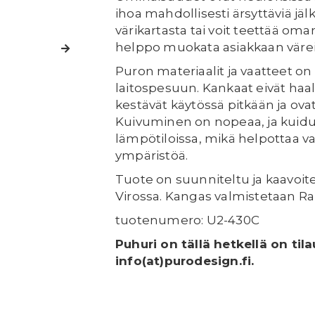
ihoa mahdollisesti ärsyttäviä jälki
värikartasta tai voit teettää oman
helppo muokata asiakkaan väreil
Puron materiaalit ja vaatteet on
laitospesuun. Kankaat eivät haa
kestävät käytössä pitkään ja ov
Kuivuminen on nopeaa, ja kuidu
lämpötiloissa, mikä helpottaa v
ympäristöä.
Tuote on suunniteltu ja kaavoit
Virossa. Kangas valmistetaan Ra
tuotenumero: U2-430C
Puhuri on tällä hetkellä on til
info(at)purodesign.fi.