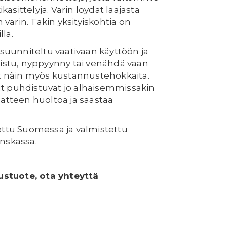
käsittelyjä. Värin löydät laajasta
 värin. Takin yksityiskohtia on
lä.
 suunniteltu vaativaan käyttöön ja
listu, nyppyynny tai venähdä vaan
at näin myös kustannustehokkaita.
t puhdistuvat jo alhaisemmissakin
aatteen huoltoa ja säästää
ettu Suomessa ja valmistettu
nskassa.
austuote, ota yhteyttä