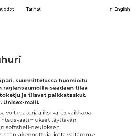
tiedot
Tarinat
In English
huri
pari, suunnittelussa huomioitu
n raglansaumoilla saadaan tilaa
toketju ja tilavat paikkataskut.
. Unisex-malli.
voit materiaaliksi valita vaikkapa
puhtausvaatimukset täyttävän
än softshell-neuloksen.
sisäänrakennettuja, jotta vältämme