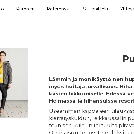
sto
Puronen
Referenssit
Suunnittelu
Yhteys
Pu
Lämmin ja monikäyttöinen hup
myös hoitajaturvallisuus. Hiha
käsien liikkumiselle. Edessä ve
Helmassa ja hihansuissa resori
Useamman kappaleen tilauksissa 
kierrätyskuidun, leikkaussalin 
teknisen kuidun tai tuulta pitäv
Ominaisuudet ovat neuloksissa 