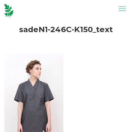
Etusivu
Mallisto
sadeN1-246C-K150_text
Puronen
Referenssit
Suunnittelu
Yhteystiedot
Tarinat