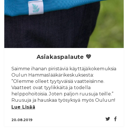
In English
Asiakaspalaute 💚
Saimme ihanan piristäviä käyttäjäkokemuksia
Oulun Hammaslääkärikeskuksesta:
”Olemme olleet tyytyväisiä vaatteisiinne.
Vaatteet ovat tyylikkäitä ja todella
helppohoitoisia. Joten paljon ruusuja teille.”
Ruusuja ja hauskaa työsyksyä myös Ouluun!
Lue Lisää
20.08.2019