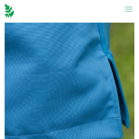
Etusivu
Mallisto
Puronen
Referenssit
Suunnittelu
Yhteystiedot
Tarinat