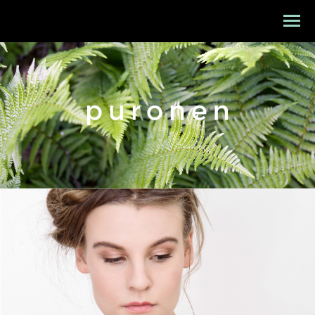
Etusivu
Mallisto
Puronen
Referenssit
Suunnittelu
Yhteystiedot
Tarinat