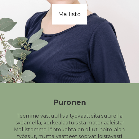
In English
Mallisto
Puronen
Teemme vastuullisia työvaatteita suurella
sydämellä, korkealaatuisista materiaaleista!
Mallistomme lähtökohta on ollut hoito-alan
työasut, mutta vaatteet sopivat loistavasti