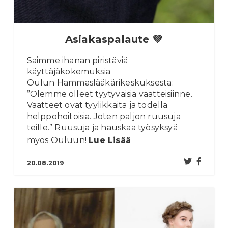
Asiakaspalaute 💚
Saimme ihanan piristäviä
käyttäjäkokemuksia
Oulun Hammaslääkärikeskuksesta:
”Olemme olleet tyytyväisiä vaatteisiinne.
Vaatteet ovat tyylikkäitä ja todella
helppohoitoisia. Joten paljon ruusuja
teille.” Ruusuja ja hauskaa työsyksyä
myös Ouluun!
Lue Lisää
20.08.2019