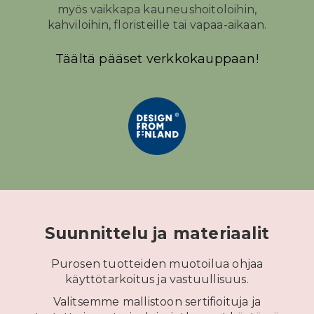
myös vaikkapa kauneushoitoloihin,
kahviloihin, floristeille tai vapaa-aikaan.
Täältä pääset verkkokauppaan!
Suunnittelu ja materiaalit
Purosen tuotteiden muotoilua ohjaa
käyttötarkoitus ja vastuullisuus.
Valitsemme mallistoon sertifioituja ja