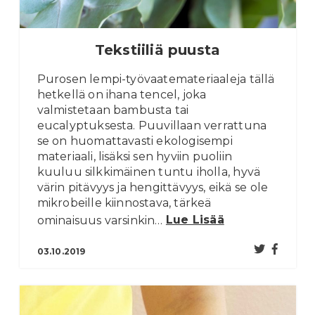
Tekstiiliä puusta
Purosen lempi-työvaatemateriaaleja tällä
hetkellä on ihana tencel, joka
valmistetaan bambusta tai
eucalyptuksesta. Puuvillaan verrattuna
se on huomattavasti ekologisempi
materiaali, lisäksi sen hyviin puoliin
kuuluu silkkimäinen tuntu iholla, hyvä
värin pitävyys ja hengittävyys, eikä se ole
mikrobeille kiinnostava, tärkeä
ominaisuus varsinkin…
Lue Lisää
03.10.2019