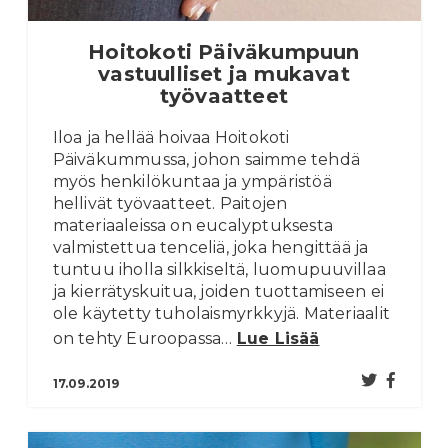
Hoitokoti Päiväkumpuun
vastuulliset ja mukavat
työvaatteet
Iloa ja hellää hoivaa Hoitokoti
Päiväkummussa, johon saimme tehdä
myös henkilökuntaa ja ympäristöä
hellivät työvaatteet. Paitojen
materiaaleissa on eucalyptuksesta
valmistettua tenceliä, joka hengittää ja
tuntuu iholla silkkiseltä, luomupuuvillaa
ja kierrätyskuitua, joiden tuottamiseen ei
ole käytetty tuholaismyrkkyjä. Materiaalit
on tehty Euroopassa…
Lue Lisää
17.09.2019