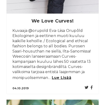
We Love Curves!
Kuvaaja @orupold Eva-Liisa Orupõld
Ekologinen ja eettinen muoti kuuluu
kaikille kehoille. / Ecological and ethical
fashion belongs to all bodies. Purosen
Saari-housuthan ne siellä, Ilta-Sanomissa!
Weecosin lanseeraamaan Curves-
kampanjaan kuuluu lähes 50 vaatetta 13
kotimaiselta designbrändiltä. Curves-
valikoima tarjoaa entistä laajemman ja
monipuolisemman…
Lue Lisää
04.10.2019