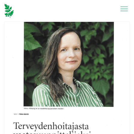
Etusivu
Mallisto
Puronen
Referenssit
Suunnittelu
Yhteystiedot
Tarinat