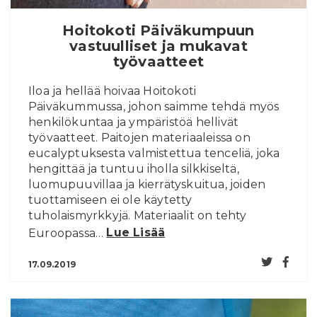
Hoitokoti Päiväkumpuun
vastuulliset ja mukavat
työvaatteet
Iloa ja hellää hoivaa Hoitokoti
Päiväkummussa, johon saimme tehdä myös
henkilökuntaa ja ympäristöä hellivät
työvaatteet. Paitojen materiaaleissa on
eucalyptuksesta valmistettua tenceliä, joka
hengittää ja tuntuu iholla silkkiseltä,
luomupuuvillaa ja kierrätyskuitua, joiden
tuottamiseen ei ole käytetty
tuholaismyrkkyjä. Materiaalit on tehty
Euroopassa…
Lue Lisää
17.09.2019