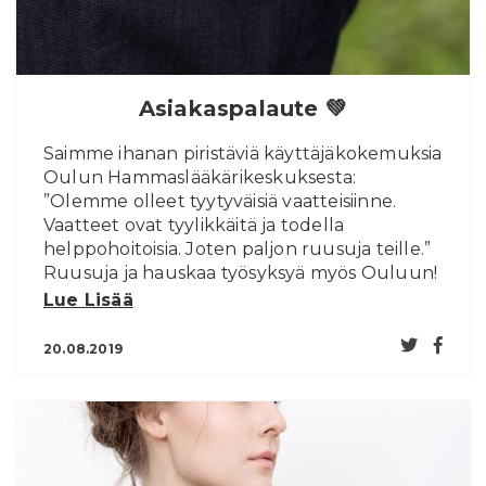
Asiakaspalaute 💚
Saimme ihanan piristäviä käyttäjäkokemuksia
Oulun Hammaslääkärikeskuksesta:
”Olemme olleet tyytyväisiä vaatteisiinne.
Vaatteet ovat tyylikkäitä ja todella
helppohoitoisia. Joten paljon ruusuja teille.”
Ruusuja ja hauskaa työsyksyä myös Ouluun!
Lue Lisää
20.08.2019