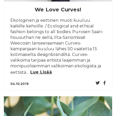
We Love Curves!
Ekologinen ja eettinen muoti kuuluu
kaikille kehoille. / Ecological and ethical
fashion belongs to all bodies. Purosen Saari-
housuthan ne siellä, Ilta-Sanomissa!
Weecosin lanseeraamaan Curves-
kampanjaan kuuluu lähes 50 vaatetta 13
kotimaiselta designbrändiltä. Curves-
valikoima tarjoaa entistä laajemman ja
monipuolisemman valikoiman ekologista ja
eettistä…
Lue Lisää
04.10.2019