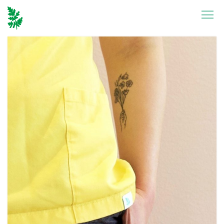
Etusivu
Mallisto
Puronen
Referenssit
Suunnittelu
Yhteystiedot
Tarinat