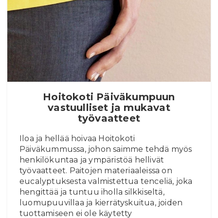
In English
Hoitokoti Päiväkumpuun
vastuulliset ja mukavat
työvaatteet
Iloa ja hellää hoivaa Hoitokoti
Päiväkummussa, johon saimme tehdä myös
henkilökuntaa ja ympäristöä hellivät
työvaatteet. Paitojen materiaaleissa on
eucalyptuksesta valmistettua tenceliä, joka
hengittää ja tuntuu iholla silkkiseltä,
luomupuuvillaa ja kierrätyskuitua, joiden
tuottamiseen ei ole käytetty